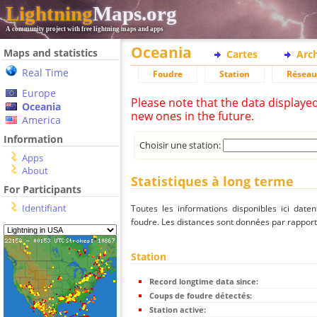
Lightning
Maps.org
A community project with free lightning maps and apps
Oceania
Maps and statistics
Cartes
Arc
Real Time
Foudre
Station
Réseau
Europe
Please note that the data displaye
Oceania
new ones in the future.
America
Information
Choisir une station:
Apps
About
Statistiques à long terme
For Participants
Identifiant
Toutes les informations disponibles ici dat
foudre. Les distances sont données par rapport 
Station
Record longtime data since:
Coups de foudre détectés:
Station active: