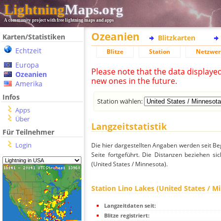
Lightning
Maps.org
A community project with free lightning maps and apps
Ozeanien
Karten/Statistiken
Blitzkarten
Echtzeit
Blitze
Station
Netzwer
Europa
Please note that the data displaye
Ozeanien
new ones in the future.
Amerika
Infos
Station wählen:
Apps
Über
Langzeitstatistik
Für Teilnehmer
Login
Die hier dargestellten Angaben werden seit Be
Seite fortgeführt. Die Distanzen beziehen s
(United States / Minnesota).
Station Lino Lakes (United States / M
Langzeitdaten seit:
Blitze registriert: