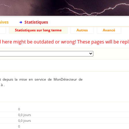
hives
Statistiques
Statistiques sur long terme
Autres
Avancé
d here might be outdated or wrong! These pages will be repl
ent depuis la mise en service de MonDétecteur de
à .
0
0,0 jours
0,0 jours
0