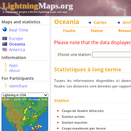
Lightning
Maps.org
A community project with free lightning maps and apps
Oceania
Maps and statistics
Cartes
Arc
Real Time
Foudre
Station
Réseau
Europe
Please note that the data displaye
Oceania
America
Choisir une station:
Information
Apps
Statistiques à long terme
About
For Participants
Toutes les informations disponibles ici dat
Identifiant
foudre. Les distances sont données par rapport 
Station
Coups de foudre détectés:
Station active:
Station inactive:
Coups maximum par heure: