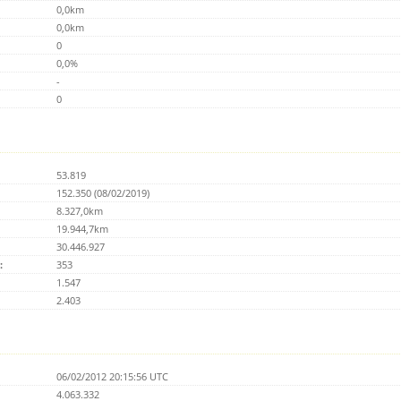
0,0km
0,0km
0
0,0%
-
0
53.819
152.350 (08/02/2019)
8.327,0km
19.944,7km
30.446.927
:
353
1.547
2.403
06/02/2012 20:15:56 UTC
4.063.332