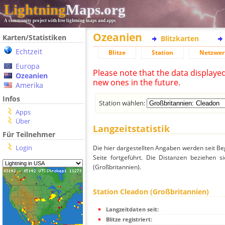
Lightning
Maps.org
A community project with free lightning maps and apps
Ozeanien
Karten/Statistiken
Blitzkarten
Echtzeit
Blitze
Station
Netzwer
Europa
Please note that the data displaye
Ozeanien
new ones in the future.
Amerika
Infos
Station wählen:
Apps
Über
Langzeitstatistik
Für Teilnehmer
Login
Die hier dargestellten Angaben werden seit Be
Seite fortgeführt. Die Distanzen beziehen 
(Großbritannien).
Station Cleadon (Großbritannien)
Langzeitdaten seit:
Blitze registriert: