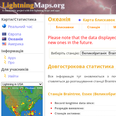
Lightning
Maps.org
A community project with free lightning maps and apps
Океанія
Карти/Статистика
Карта блискавок
Реальний час
Блискавки
Станція
М
Європа
Please note that the data displaye
Океанія
new ones in the future.
Америка
Інформація
Виберіть станцію:
Apps
Про
Довгострокова статистика
Для учасників
Увійти
Вся інформація тут оновлюється з п
ставляться до розташування станції Braintre
Станція Braintree, Essex (Великобри
Record longtime data since:
Розрядів виявлено:
Станція активна: