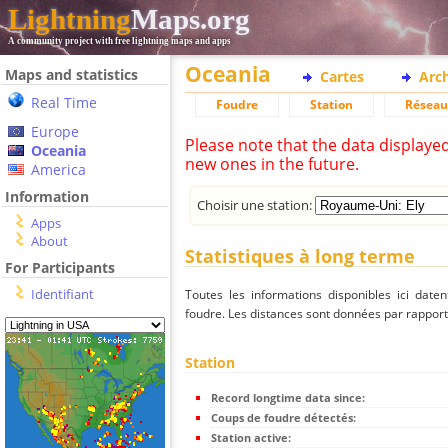
Lightning
Maps.org
A community project with free lightning maps and apps
Oceania
Maps and statistics
Cartes
Arc
Real Time
Foudre
Station
Réseau
Europe
Please note that the data displaye
Oceania
new ones in the future.
America
Information
Choisir une station:
Apps
About
Statistiques à long terme
For Participants
Identifiant
Toutes les informations disponibles ici dat
foudre. Les distances sont données par rapport 
Station
Record longtime data since:
Coups de foudre détectés:
Station active: