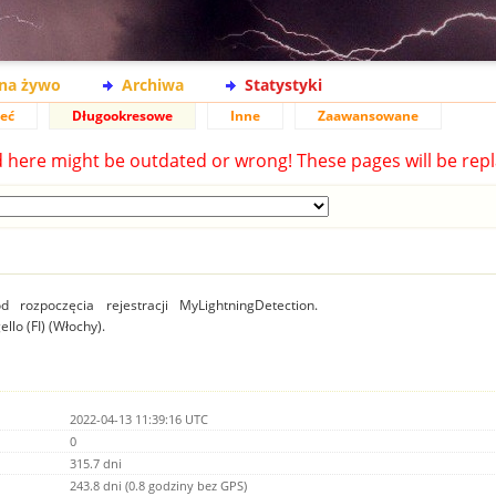
na żywo
Archiwa
Statystyki
ieć
Długookresowe
Inne
Zaawansowane
d here might be outdated or wrong! These pages will be repl
 rozpoczęcia rejestracji MyLightningDetection.
ello (FI) (Włochy).
2022-04-13 11:39:16 UTC
0
315.7 dni
243.8 dni (0.8 godziny bez GPS)