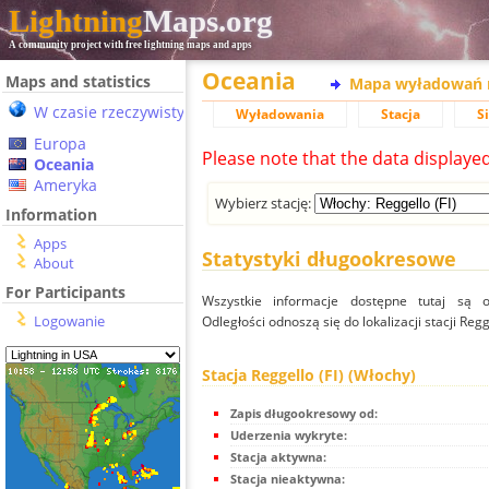
Lightning
Maps.org
A community project with free lightning maps and apps
Oceania
Maps and statistics
Mapa wyładowań 
W czasie rzeczywistym
Wyładowania
Stacja
S
Europa
Please note that the data displaye
Oceania
Ameryka
Wybierz stację:
Information
Apps
Statystyki długookresowe
About
For Participants
Wszystkie informacje dostępne tutaj są od
Logowanie
Odległości odnoszą się do lokalizacji stacji Regg
Stacja Reggello (FI) (Włochy)
Zapis długookresowy od:
Uderzenia wykryte:
Stacja aktywna:
Stacja nieaktywna: