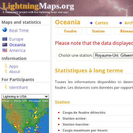
Lightning
Maps.org
A community project with free lightning maps and apps
Oceania
Maps and statistics
Cartes
Arc
Real Time
Foudre
Station
Réseau
Europe
Please note that the data displaye
Oceania
America
Choisir une station:
Information
Apps
Statistiques à long terme
About
For Participants
Toutes les informations disponibles ici dat
Identifiant
foudre. Les distances sont données par rapport 
Station
Coups de foudre détectés:
Station active:
Station inactive:
Coups maximum par heure: