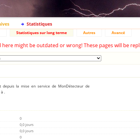
hives
Statistiques
Statistiques sur long terme
Autres
Avancé
d here might be outdated or wrong! These pages will be repl
ent depuis la mise en service de MonDétecteur de
à .
0
0,0 jours
0,0 jours
0