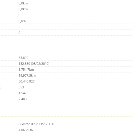
0,0km
0,0km
0
0,0%
-
0
53.819
152.350 (08/02/2019)
3.754,7km
19.977,3km
30.446.927
:
353
1.547
2.403
06/02/2012 20:15:56 UTC
4.063.936