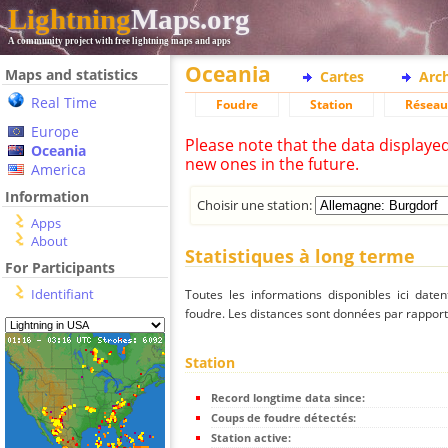
Lightning
Maps.org
A community project with free lightning maps and apps
Oceania
Maps and statistics
Cartes
Arc
Real Time
Foudre
Station
Réseau
Europe
Please note that the data displaye
Oceania
new ones in the future.
America
Information
Choisir une station:
Apps
About
Statistiques à long terme
For Participants
Identifiant
Toutes les informations disponibles ici dat
foudre. Les distances sont données par rapport 
Station
Record longtime data since:
Coups de foudre détectés:
Station active: