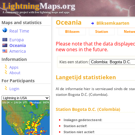
Lightning
Maps.org
A community project with free lightning maps and apps
Oceania
Maps and statistics
Bliksemkaarten
Real Time
Bliksem
Station
Netwe
Europa
Please note that the data displaye
Oceania
new ones in the future.
America
Information
Kies een station:
Apps
About
Langetijd statistieken
For Participants
Login
Al de informatie hier is vernieuwd sinds de sta
station Bogota D.C. (Colombia).
Station Bogota D.C. (Colombia)
Inslagen gedetecteerd:
Station actief:
Station niet actief: