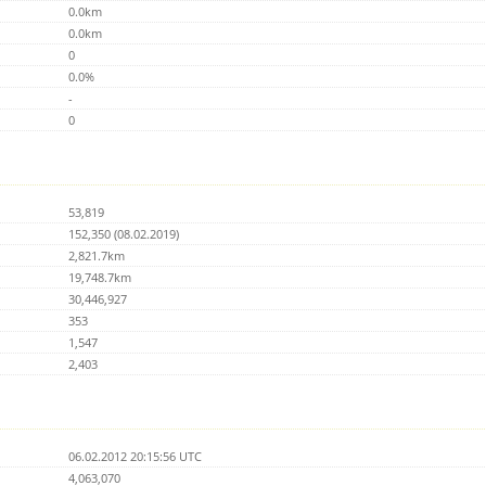
0.0km
0.0km
0
0.0%
-
0
53,819
152,350 (08.02.2019)
2,821.7km
19,748.7km
30,446,927
353
1,547
2,403
06.02.2012 20:15:56 UTC
4,063,070