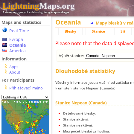
Lightning
Maps.org
A community project with free lightning maps and apps
Oceania
Maps and statistics
Mapy blesků v reá
Real Time
Blesky
Stanice
Síť
Evropa
Please note that the data displaye
Oceania
America
Výběr stanice:
Information
Apps
Dlouhodobé statistiky
About
For Participants
Všechny informace jsou aktuální od začátku mě
Přihlašovací jméno
k umístění stanice Nepean (Canada).
Stanice Nepean (Canada)
Detekované blesky:
Stanice aktivní:
Stanice neaktivní:
Max počet blesků za hodinu: