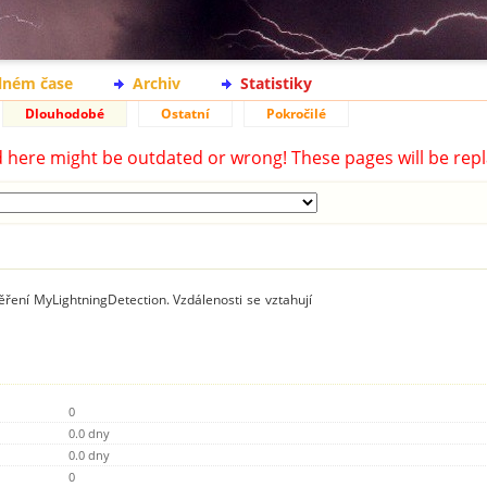
lném čase
Archiv
Statistiky
Dlouhodobé
Ostatní
Pokročilé
d here might be outdated or wrong! These pages will be repl
ření MyLightningDetection. Vzdálenosti se vztahují
0
0.0 dny
0.0 dny
0