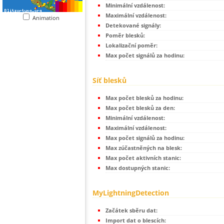
Minimální vzdálenost:
Maximální vzdálenost:
Animation
Detekované signály:
Poměr blesků:
Lokalizační poměr:
Max počet signálů za hodinu:
Síť blesků
Max počet blesků za hodinu:
Max počet blesků za den:
Minimální vzdálenost:
Maximální vzdálenost:
Max počet signálů za hodinu:
Max zúčastněných na blesk:
Max počet aktivních stanic:
Max dostupných stanic:
MyLightningDetection
Začátek sběru dat:
Import dat o blescích: