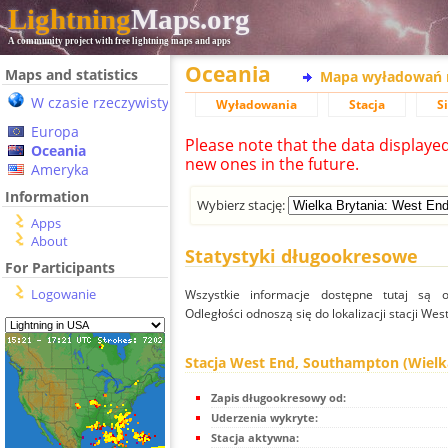
Lightning
Maps.org
A community project with free lightning maps and apps
Oceania
Maps and statistics
Mapa wyładowań 
W czasie rzeczywistym
Wyładowania
Stacja
S
Europa
Please note that the data displaye
Oceania
new ones in the future.
Ameryka
Information
Wybierz stację:
Apps
About
Statystyki długookresowe
For Participants
Logowanie
Wszystkie informacje dostępne tutaj są od
Odległości odnoszą się do lokalizacji stacji We
Stacja West End, Southampton (Wielk
Zapis długookresowy od:
Uderzenia wykryte:
Stacja aktywna: