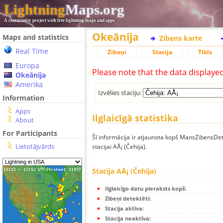
Lightning
Maps.org
A community project with free lightning maps and apps
Okeānija
Maps and statistics
Zibens karte
Real Time
Zibeņi
Stacija
Tīkls
Europa
Please note that the data displaye
Okeānija
Amerika
Izvēlies staciju:
Information
Apps
Ilglaicīgā statistika
About
For Participants
Šī informācija ir atjaunota kopš MansZibensDet
Lietotājvārds
stacijai AÅ¡ (Čehija).
Stacija AÅ¡ (Čehija)
Ilglaicīgo datu pieraksts kopš:
Zibeņi detektēti:
Stacija aktīva:
Stacija neaktīva: