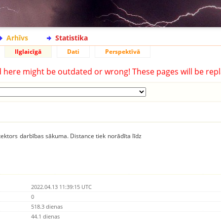
Arhīvs
Statistika
Ilglaicīgā
Dati
Perspektīvā
d here might be outdated or wrong! These pages will be repl
ektors darbības sākuma. Distance tiek norādīta līdz
2022.04.13 11:39:15 UTC
0
518.3 dienas
44.1 dienas