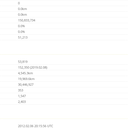
0
0.0km
0.0km
150,833,734
0.0%
0.0%
51,213
53,819
152,350 (2019.02.08)
4,545.3km
19,969.6km
30,446,927
353
1,547
2,403
2012.02.06 20:15:56 UTC