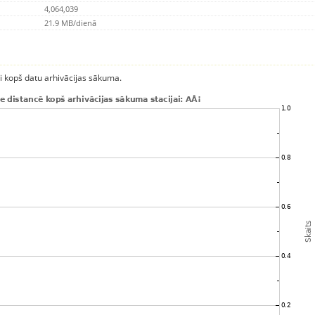
4,064,039
21.9 MB/dienā
ci kopš datu arhivācijas sākuma.