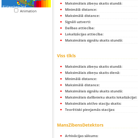
Maksimālais zibeņu skaits stundā:
Minimālā distance:
Animation
Maksimālā distance:
Signāli uztverti:
Dalības attiecība:
Lokalizācijas attiecība:
Maksimālais signālu skaits stundā:
Viss tīkls
Maksimālais zibeņu skaits stundā:
Maksimālais zibeņu skaits dienā:
Minimālā distance:
Maksimālā distance:
Maksimālais signālu skaits stundā:
Maksimālais dalībnieku skaits lokalizācijai:
Maksimālais aktīvo staciju skaits:
Teorētiski pieejamās stacijas:
MansZibensDetektors
Arhivācijas sākums: