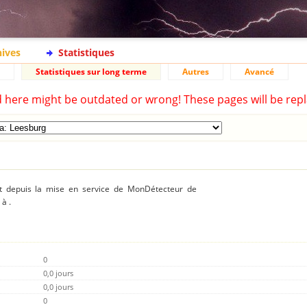
hives
Statistiques
Statistiques sur long terme
Autres
Avancé
d here might be outdated or wrong! These pages will be repl
ent depuis la mise en service de MonDétecteur de
à .
0
0,0 jours
0,0 jours
0