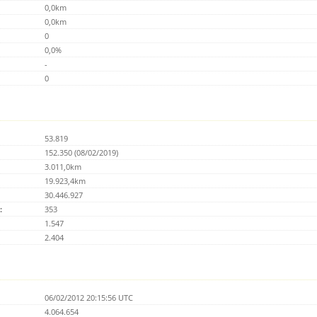
0,0km
0,0km
0
0,0%
-
0
53.819
152.350 (08/02/2019)
3.011,0km
19.923,4km
30.446.927
:
353
1.547
2.404
06/02/2012 20:15:56 UTC
4.064.654