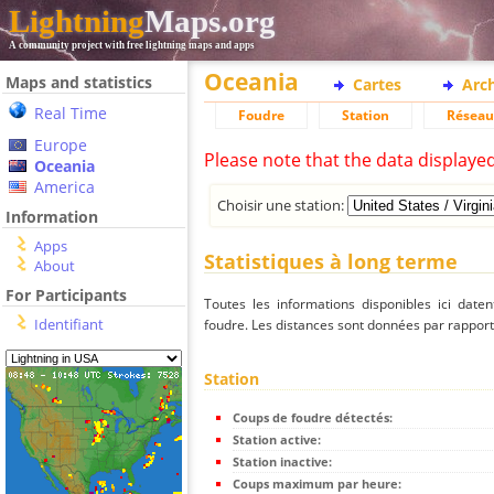
Lightning
Maps.org
A community project with free lightning maps and apps
Oceania
Maps and statistics
Cartes
Arc
Real Time
Foudre
Station
Réseau
Europe
Please note that the data displaye
Oceania
America
Choisir une station:
Information
Apps
Statistiques à long terme
About
For Participants
Toutes les informations disponibles ici dat
Identifiant
foudre. Les distances sont données par rapport 
Station
Coups de foudre détectés:
Station active:
Station inactive:
Coups maximum par heure: