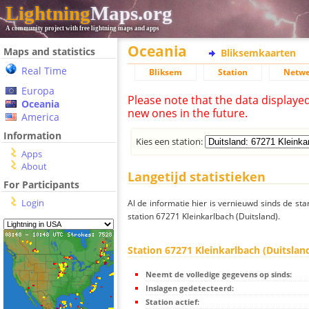
Lightning
Maps.org
A community project with free lightning maps and apps
Oceania
Maps and statistics
Bliksemkaarten
Real Time
Bliksem
Station
Netwe
Europa
Please note that the data displaye
Oceania
new ones in the future.
America
Information
Kies een station:
Apps
About
Langetijd statistieken
For Participants
Login
Al de informatie hier is vernieuwd sinds de sta
station 67271 Kleinkarlbach (Duitsland).
Station 67271 Kleinkarlbach (Duitslan
Neemt de volledige gegevens op sinds:
Inslagen gedetecteerd:
Station actief: