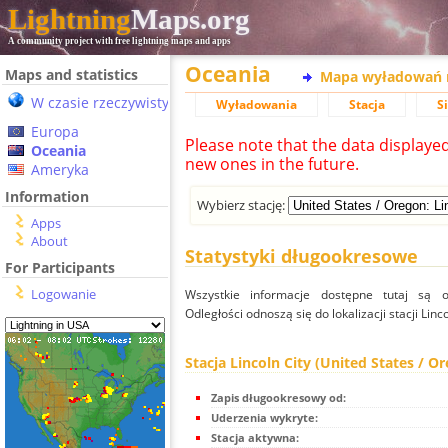
Lightning
Maps.org
A community project with free lightning maps and apps
Oceania
Maps and statistics
Mapa wyładowań 
W czasie rzeczywistym
Wyładowania
Stacja
S
Europa
Please note that the data displaye
Oceania
new ones in the future.
Ameryka
Information
Wybierz stację:
Apps
About
Statystyki długookresowe
For Participants
Logowanie
Wszystkie informacje dostępne tutaj są od
Odległości odnoszą się do lokalizacji stacji Linc
Stacja Lincoln City (United States / O
Zapis długookresowy od:
Uderzenia wykryte:
Stacja aktywna: