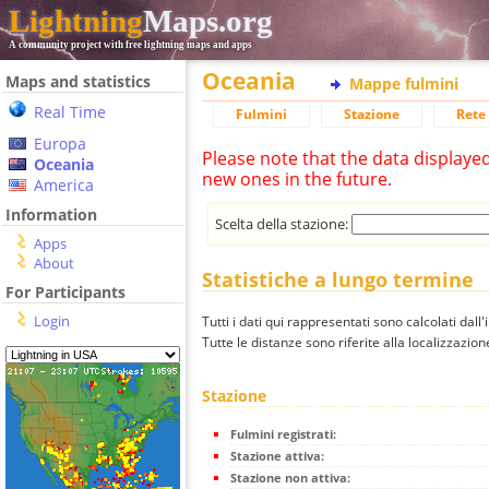
Lightning
Maps.org
A community project with free lightning maps and apps
Oceania
Maps and statistics
Mappe fulmini
Real Time
Fulmini
Stazione
Rete 
Europa
Please note that the data displaye
Oceania
new ones in the future.
America
Information
Scelta della stazione:
Apps
About
Statistiche a lungo termine
For Participants
Login
Tutti i dati qui rappresentati sono calcolati dall'
Tutte le distanze sono riferite alla localizzazione
Stazione
Fulmini registrati:
Stazione attiva:
Stazione non attiva: