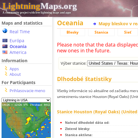
Lightning
Maps.org
A community project with free lightning maps and apps
Oceania
Maps and statistics
Mapy bleskov v r
Real Time
Blesky
Stanica
Sieť
Európa
Please note that the data displaye
Oceania
new ones in the future.
America
Information
Výber stanice:
Apps
About
Dlhodobé štatistiky
For Participants
Prihlasovacie meno
Všetky informácie sú aktuálne od začiatku mera
umiestneniu stanice Houston (Royal Oaks) (Unit
Stanice Houston (Royal Oaks) (United 
Nahrať dlhodobé dáta od:
Zistené blesky:
Stanica aktívna: