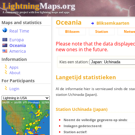
Lightning
Maps.org
A community project with free lightning maps and apps
Oceania
Maps and statistics
Bliksemkaarten
Real Time
Bliksem
Station
Netwe
Europa
Please note that the data displaye
Oceania
new ones in the future.
America
Information
Kies een station:
Apps
About
Langetijd statistieken
For Participants
Login
Al de informatie hier is vernieuwd sinds de sta
station Uchinada (Japan).
Station Uchinada (Japan)
Neemt de volledige gegevens op sinds:
Inslagen gedetecteerd:
Station actief: