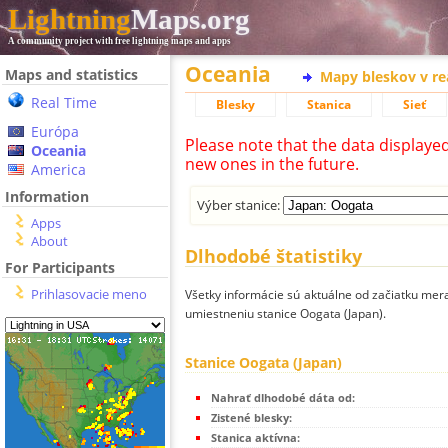
Lightning
Maps.org
A community project with free lightning maps and apps
Oceania
Maps and statistics
Mapy bleskov v r
Real Time
Blesky
Stanica
Sieť
Európa
Please note that the data displaye
Oceania
new ones in the future.
America
Information
Výber stanice:
Apps
About
Dlhodobé štatistiky
For Participants
Prihlasovacie meno
Všetky informácie sú aktuálne od začiatku mera
umiestneniu stanice Oogata (Japan).
Stanice Oogata (Japan)
Nahrať dlhodobé dáta od:
Zistené blesky:
Stanica aktívna: