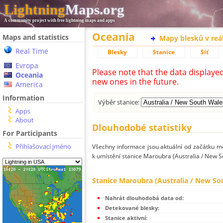
Lightning
Maps.org
A community project with free lightning maps and apps
Oceania
Maps and statistics
Mapy blesků v reá
Real Time
Blesky
Stanice
Síť
Evropa
Please note that the data displaye
Oceania
new ones in the future.
America
Information
Výběr stanice:
Apps
About
Dlouhodobé statistiky
For Participants
Přihlašovací jméno
Všechny informace jsou aktuální od začátku mě
k umístění stanice Maroubra (Australia / New S
Stanice Maroubra (Australia / New So
Nahrát dlouhodobá data od:
Detekované blesky:
Stanice aktivní: