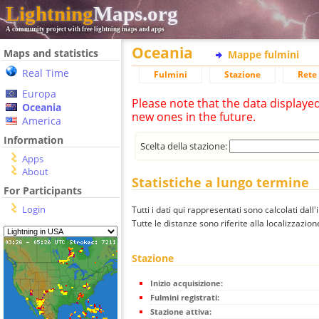
Lightning
Maps.org
A community project with free lightning maps and apps
Oceania
Maps and statistics
Mappe fulmini
Real Time
Fulmini
Stazione
Rete 
Europa
Please note that the data displaye
Oceania
new ones in the future.
America
Information
Scelta della stazione:
Apps
About
Statistiche a lungo termine
For Participants
Login
Tutti i dati qui rappresentati sono calcolati dall'
Tutte le distanze sono riferite alla localizzazione
Stazione
Inizio acquisizione:
Fulmini registrati:
Stazione attiva: