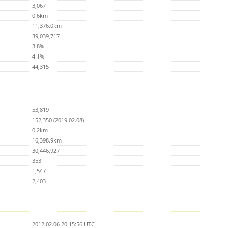
3,067
0.6km
11,376.0km
39,039,717
3.8%
4.1%
44,315
53,819
152,350 (2019.02.08)
0.2km
16,398.9km
30,446,927
353
1,547
2,403
2012.02.06 20:15:56 UTC