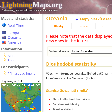
Lightning
Maps.org
A community project with free lightning maps and apps
Oceania
Maps and statistics
Mapy blesků v reá
Real Time
Blesky
Stanice
Síť
Evropa
Please note that the data displaye
Oceania
new ones in the future.
America
Information
Výběr stanice:
Apps
About
Dlouhodobé statistiky
For Participants
Přihlašovací jméno
Všechny informace jsou aktuální od začátku mě
k umístění stanice Guwahati (India).
Stanice Guwahati (India)
Nahrát dlouhodobá data od:
Detekované blesky:
Stanice aktivní: