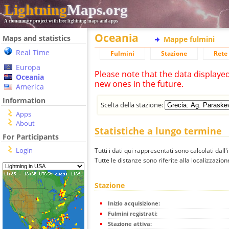
Lightning
Maps.org
A community project with free lightning maps and apps
Oceania
Maps and statistics
Mappe fulmini
Real Time
Fulmini
Stazione
Rete 
Europa
Please note that the data displaye
Oceania
new ones in the future.
America
Information
Scelta della stazione:
Apps
About
Statistiche a lungo termine
For Participants
Login
Tutti i dati qui rappresentati sono calcolati dall'
Tutte le distanze sono riferite alla localizzazione
Stazione
Inizio acquisizione:
Fulmini registrati:
Stazione attiva: