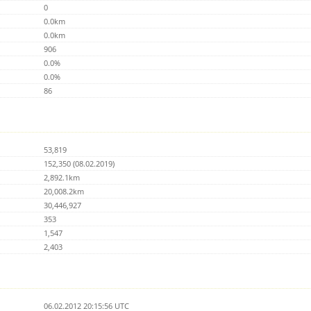
0
0.0km
0.0km
906
0.0%
0.0%
86
53,819
152,350 (08.02.2019)
2,892.1km
20,008.2km
30,446,927
353
1,547
2,403
06.02.2012 20:15:56 UTC