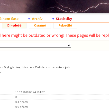
eálnom čase
Archív
Štatistiky
Dlhodobé
Ostatné
Pokročilé
d here might be outdated or wrong! These pages will be repl
ní MyLightningDetection. Vzdialenosti sa vzťahujú k
.
13.12.2018 08:44:16 UTC
0
0.4 dňami
0.0 dňami