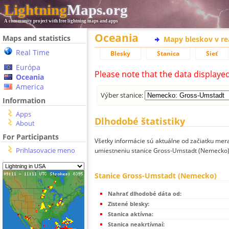
Lightning
Maps.org
A community project with free lightning maps and apps
Oceania
Maps and statistics
Mapy bleskov v r
Real Time
Blesky
Stanica
Sieť
Európa
Please note that the data displaye
Oceania
America
Výber stanice:
Information
Apps
Dlhodobé štatistiky
About
For Participants
Všetky informácie sú aktuálne od začiatku mera
Prihlasovacie meno
umiestneniu stanice Gross-Umstadt (Nemecko)
Stanice Gross-Umstadt (Nemecko)
Nahrať dlhodobé dáta od:
Zistené blesky:
Stanica aktívna:
Stanica neakrtívnaí: