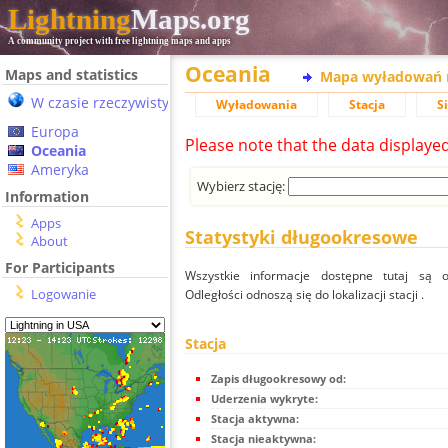
Lightning
Maps.org
A community project with free lightning maps and apps
Oceania
Maps and statistics
Mapa wyładowań 
W czasie rzeczywistym
Wyładowania
Stacja
S
Europa
Please note that the data displaye
Oceania
Ameryka
Wybierz stację:
Information
Apps
Statystyki długookresowe
About
For Participants
Wszystkie informacje dostępne tutaj są od
Logowanie
Odległości odnoszą się do lokalizacji stacji .
Stacja
Zapis długookresowy od:
Uderzenia wykryte:
Stacja aktywna:
Stacja nieaktywna: