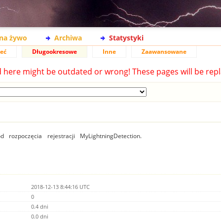
na żywo
Archiwa
Statystyki
ieć
Długookresowe
Inne
Zaawansowane
d here might be outdated or wrong! These pages will be repl
 rozpoczęcia rejestracji MyLightningDetection.
2018-12-13 8:44:16 UTC
0
0.4 dni
0.0 dni