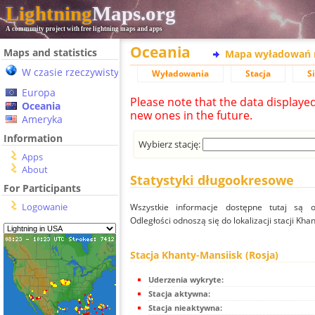
Lightning
Maps.org
A community project with free lightning maps and apps
Oceania
Maps and statistics
Mapa wyładowań 
W czasie rzeczywistym
Wyładowania
Stacja
S
Europa
Please note that the data displaye
Oceania
new ones in the future.
Ameryka
Information
Wybierz stację:
Apps
About
Statystyki długookresowe
For Participants
Logowanie
Wszystkie informacje dostępne tutaj są od
Odległości odnoszą się do lokalizacji stacji Kha
Stacja Khanty-Mansiisk (Rosja)
Uderzenia wykryte:
Stacja aktywna:
Stacja nieaktywna: