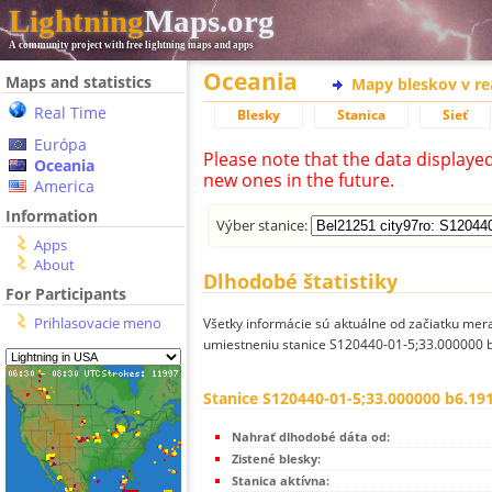
Lightning
Maps.org
A community project with free lightning maps and apps
Oceania
Maps and statistics
Mapy bleskov v r
Real Time
Blesky
Stanica
Sieť
Európa
Please note that the data displaye
Oceania
new ones in the future.
America
Information
Výber stanice:
Apps
About
Dlhodobé štatistiky
For Participants
Prihlasovacie meno
Všetky informácie sú aktuálne od začiatku mera
umiestneniu stanice S120440-01-5;33.000000 b
Stanice S120440-01-5;33.000000 b6.191
Nahrať dlhodobé dáta od:
Zistené blesky:
Stanica aktívna: