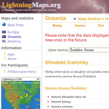
Lightning
Maps.org
A community project with free lightning maps and apps
Oceania
Maps and statistics
Mapy bleskov v r
Real Time
Blesky
Stanica
Sieť
Európa
Please note that the data displaye
Oceania
new ones in the future.
America
Information
Výber stanice:
Apps
About
Dlhodobé štatistiky
For Participants
Prihlasovacie meno
Všetky informácie sú aktuálne od začiatku mera
umiestneniu stanice Kiruna (Švédsko).
Stanice Kiruna (Švédsko)
Nahrať dlhodobé dáta od:
Zistené blesky:
Stanica aktívna: