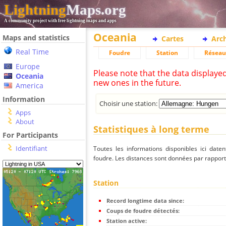
Lightning
Maps.org
A community project with free lightning maps and apps
Oceania
Maps and statistics
Cartes
Arc
Real Time
Foudre
Station
Réseau
Europe
Please note that the data displaye
Oceania
new ones in the future.
America
Information
Choisir une station:
Apps
About
Statistiques à long terme
For Participants
Identifiant
Toutes les informations disponibles ici dat
foudre. Les distances sont données par rapport 
Station
Record longtime data since:
Coups de foudre détectés:
Station active: