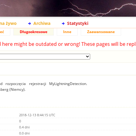
na żywo
Archiwa
Statystyki
ieć
Długookresowe
Inne
Zaawansowane
d here might be outdated or wrong! These pages will be repl
 rozpoczęcia rejestracji MyLightningDetection.
lsberg (Niemcy).
2018-12-13 8:44:15 UTC
0
0.4 dni
0.0 dni