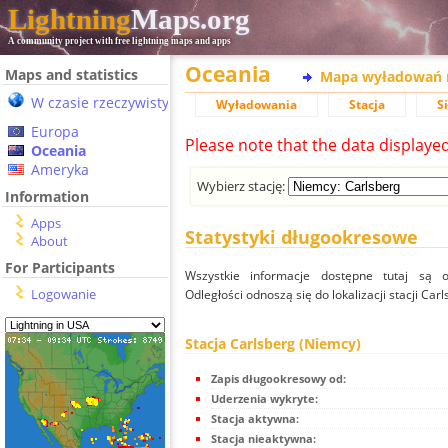
Lightning
Maps.org
A community project with free lightning maps and apps
Oceania
Maps and statistics
Mapa wyładowań 
W czasie rzeczywistym
Wyładowania
Stacja
S
Europa
Please note that the data displaye
Oceania
Ameryka
Wybierz stację:
Information
Apps
Statystyki długookresowe
About
For Participants
Wszystkie informacje dostępne tutaj są od
Logowanie
Odległości odnoszą się do lokalizacji stacji Car
Stacja Carlsberg (Niemcy)
Zapis długookresowy od:
Uderzenia wykryte:
Stacja aktywna:
Stacja nieaktywna: