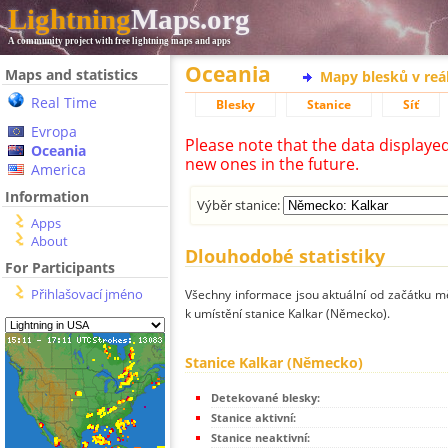
Lightning
Maps.org
A community project with free lightning maps and apps
Oceania
Maps and statistics
Mapy blesků v reá
Real Time
Blesky
Stanice
Síť
Evropa
Please note that the data displaye
Oceania
new ones in the future.
America
Information
Výběr stanice:
Apps
About
Dlouhodobé statistiky
For Participants
Přihlašovací jméno
Všechny informace jsou aktuální od začátku mě
k umístění stanice Kalkar (Německo).
Stanice Kalkar (Německo)
Detekované blesky:
Stanice aktivní:
Stanice neaktivní: