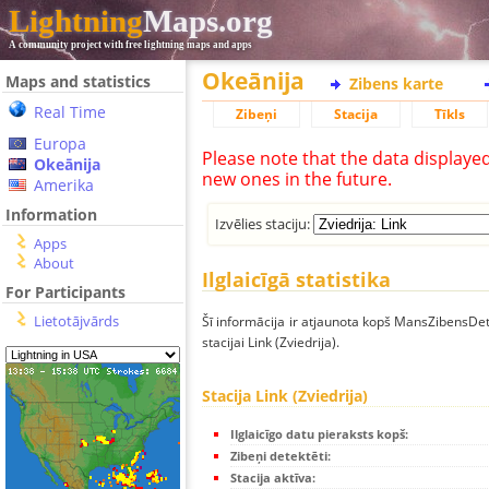
Lightning
Maps.org
A community project with free lightning maps and apps
Okeānija
Maps and statistics
Zibens karte
Real Time
Zibeņi
Stacija
Tīkls
Europa
Please note that the data displaye
Okeānija
new ones in the future.
Amerika
Information
Izvēlies staciju:
Apps
About
Ilglaicīgā statistika
For Participants
Lietotājvārds
Šī informācija ir atjaunota kopš MansZibensDet
stacijai Link (Zviedrija).
Stacija Link (Zviedrija)
Ilglaicīgo datu pieraksts kopš:
Zibeņi detektēti:
Stacija aktīva: