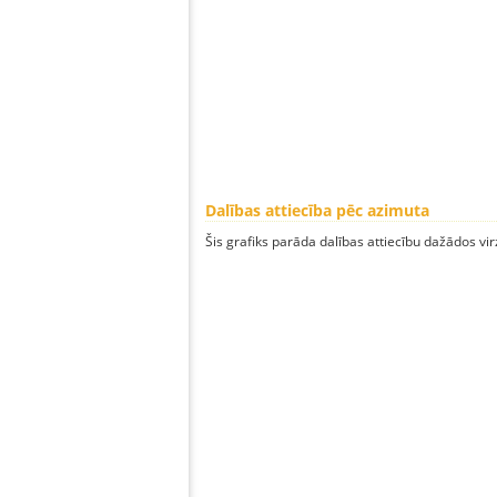
Dalības attiecība pēc azimuta
Šis grafiks parāda dalības attiecību dažādos vi