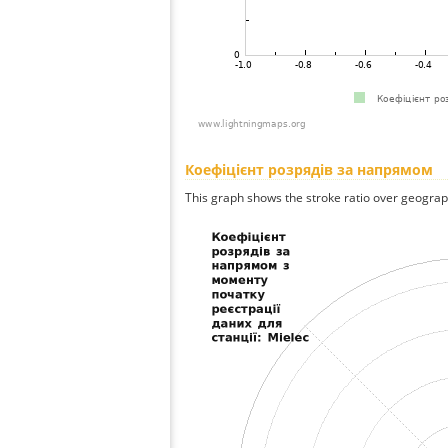
Коефіцієнт розрядів за напрямом
This graph shows the stroke ratio over geographi