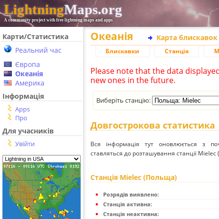
Lightning
Maps.org
A community project with free lightning maps and apps
Океанія
Карти/Статистика
Карта блискавок
Реальний час
Блискавки
Станція
М
Європа
Please note that the data displaye
Океанія
new ones in the future.
Америка
Інформація
Виберіть станцію:
Apps
Про
Довгострокова статистика
Для учасників
Увійти
Вся інформація тут оновлюється з п
ставляться до розташування станції Mielec 
Станція Mielec (Польща)
Розрядів виявлено:
Станція активна:
Станція неактивна: