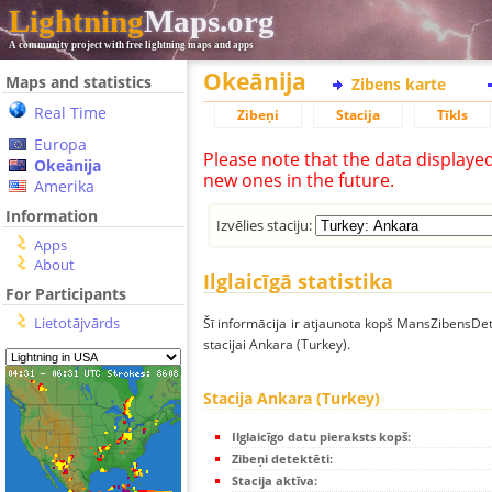
Lightning
Maps.org
A community project with free lightning maps and apps
Okeānija
Maps and statistics
Zibens karte
Real Time
Zibeņi
Stacija
Tīkls
Europa
Please note that the data displaye
Okeānija
new ones in the future.
Amerika
Information
Izvēlies staciju:
Apps
About
Ilglaicīgā statistika
For Participants
Lietotājvārds
Šī informācija ir atjaunota kopš MansZibensDet
stacijai Ankara (Turkey).
Stacija Ankara (Turkey)
Ilglaicīgo datu pieraksts kopš:
Zibeņi detektēti:
Stacija aktīva: