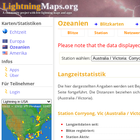
Lightning
Maps.org
A community project with free lightning maps and apps
Ozeanien
Karten/Statistiken
Blitzkarten
Echtzeit
Blitze
Station
Netzwer
Europa
Please note that the data displaye
Ozeanien
Amerika
Station wählen:
Infos
Apps
Langzeitstatistik
Über
Für Teilnehmer
Die hier dargestellten Angaben werden seit Be
Login
Seite fortgeführt. Die Distanzen beziehen sic
(Australia / Victoria).
Station Corryong, Vic (Australia / Victo
Langzeitdaten seit:
Blitze registriert:
Station Aktiv: