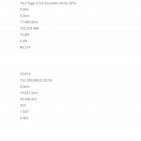
74,3 Tage (13,4 Stunden ohne GPS)
4.993
0,0km
17.489,0km
155.029.468
15,8%
6,4%
86.214
53.819
152.350 (08.02.2019)
0,0km
19.627,5km
30.446.927
353
1.547
2.403