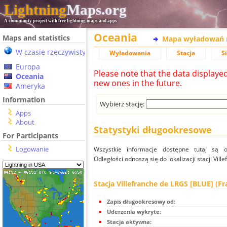
Lightning
Maps.org
A community project with free lightning maps and apps
Oceania
Maps and statistics
Mapa wyładowań 
W czasie rzeczywistym
Wyładowania
Stacja
S
Europa
Please note that the data displaye
Oceania
new ones in the future.
Ameryka
Information
Wybierz stację:
Apps
About
Statystyki długookresowe
For Participants
Logowanie
Wszystkie informacje dostępne tutaj są od
Odległości odnoszą się do lokalizacji stacji Vil
Stacja Villefranche de LRGS [BLUE] (Fr
Zapis długookresowy od:
Uderzenia wykryte:
Stacja aktywna: