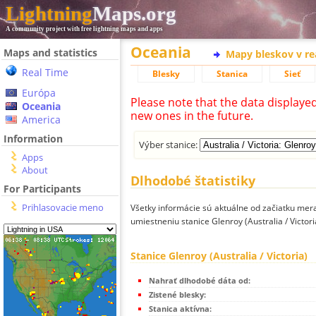
Lightning
Maps.org
A community project with free lightning maps and apps
Oceania
Maps and statistics
Mapy bleskov v r
Real Time
Blesky
Stanica
Sieť
Európa
Please note that the data displaye
Oceania
new ones in the future.
America
Information
Výber stanice:
Apps
About
Dlhodobé štatistiky
For Participants
Prihlasovacie meno
Všetky informácie sú aktuálne od začiatku mera
umiestneniu stanice Glenroy (Australia / Victori
Stanice Glenroy (Australia / Victoria)
Nahrať dlhodobé dáta od:
Zistené blesky:
Stanica aktívna: