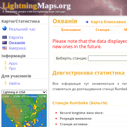
Lightning
Maps.org
A community project with free lightning maps and apps
Океанія
Карти/Статистика
Карта блискавок
Реальний час
Блискавки
Станція
М
Європа
Please note that the data displaye
Океанія
new ones in the future.
Америка
Інформація
Виберіть станцію:
Apps
Про
Довгострокова статистика
Для учасників
Увійти
Вся інформація тут оновлюється з п
ставляться до розташування станції Rumbeke
Станція Rumbeke (Бельгія)
Record longtime data since:
Розрядів виявлено:
Станція активна: