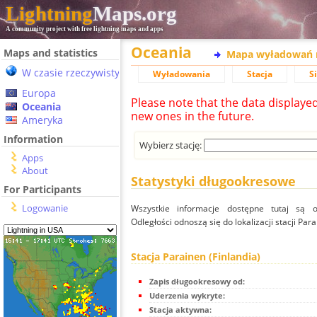
Lightning
Maps.org
A community project with free lightning maps and apps
Oceania
Maps and statistics
Mapa wyładowań 
W czasie rzeczywistym
Wyładowania
Stacja
S
Europa
Please note that the data displaye
Oceania
new ones in the future.
Ameryka
Information
Wybierz stację:
Apps
About
Statystyki długookresowe
For Participants
Logowanie
Wszystkie informacje dostępne tutaj są od
Odległości odnoszą się do lokalizacji stacji Para
Stacja Parainen (Finlandia)
Zapis długookresowy od:
Uderzenia wykryte:
Stacja aktywna: