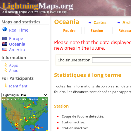
Lightning
Maps.org
A community project with free lightning maps and apps
Oceania
Maps and statistics
Cartes
Arc
Real Time
Foudre
Station
Réseau
Europe
Please note that the data displaye
Oceania
new ones in the future.
America
Information
Choisir une station:
Apps
About
Statistiques à long terme
For Participants
Identifiant
Toutes les informations disponibles ici dat
foudre. Les distances sont données par rapport 
Station
Coups de foudre détectés:
Station active:
Station inactive: