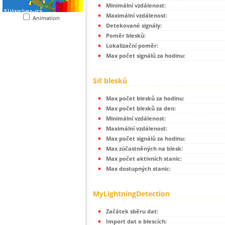
Minimální vzdálenost:
Maximální vzdálenost:
Animation
Detekované signály:
Poměr blesků:
Lokalizační poměr:
Max počet signálů za hodinu:
Síť blesků
Max počet blesků za hodinu:
Max počet blesků za den:
Minimální vzdálenost:
Maximální vzdálenost:
Max počet signálů za hodinu:
Max zúčastněných na blesk:
Max počet aktivních stanic:
Max dostupných stanic:
MyLightningDetection
Začátek sběru dat:
Import dat o blescích: