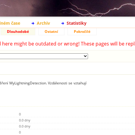
lném čase
Archiv
Statistiky
Dlouhodobé
Ostatní
Pokročilé
d here might be outdated or wrong! These pages will be repl
ření MyLightningDetection. Vzdálenosti se vztahují
0
0.0 dny
0.0 dny
0