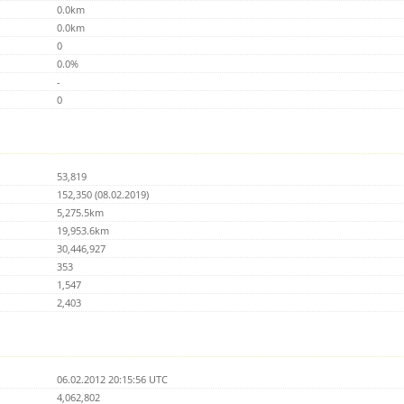
0.0km
0.0km
0
0.0%
-
0
53,819
152,350 (08.02.2019)
5,275.5km
19,953.6km
30,446,927
353
1,547
2,403
06.02.2012 20:15:56 UTC
4,062,802