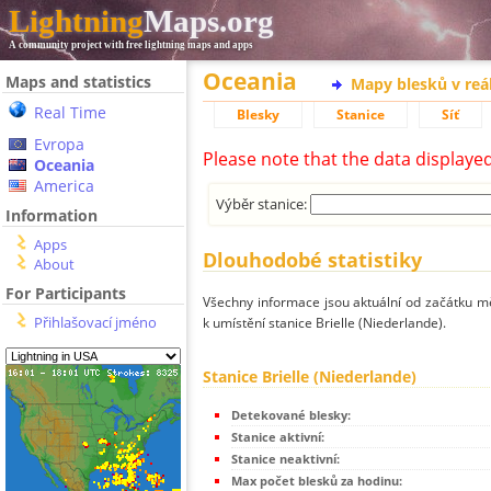
Lightning
Maps.org
A community project with free lightning maps and apps
Oceania
Maps and statistics
Mapy blesků v reá
Real Time
Blesky
Stanice
Síť
Evropa
Please note that the data displaye
Oceania
America
Výběr stanice:
Information
Apps
Dlouhodobé statistiky
About
For Participants
Všechny informace jsou aktuální od začátku mě
Přihlašovací jméno
k umístění stanice Brielle (Niederlande).
Stanice Brielle (Niederlande)
Detekované blesky:
Stanice aktivní:
Stanice neaktivní:
Max počet blesků za hodinu: