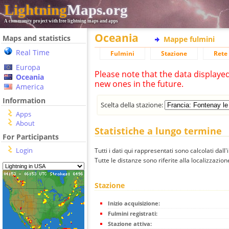
Lightning
Maps.org
A community project with free lightning maps and apps
Oceania
Maps and statistics
Mappe fulmini
Real Time
Fulmini
Stazione
Rete 
Europa
Please note that the data displaye
Oceania
new ones in the future.
America
Information
Scelta della stazione:
Apps
About
Statistiche a lungo termine
For Participants
Login
Tutti i dati qui rappresentati sono calcolati dall'
Tutte le distanze sono riferite alla localizzazione
Stazione
Inizio acquisizione:
Fulmini registrati:
Stazione attiva: