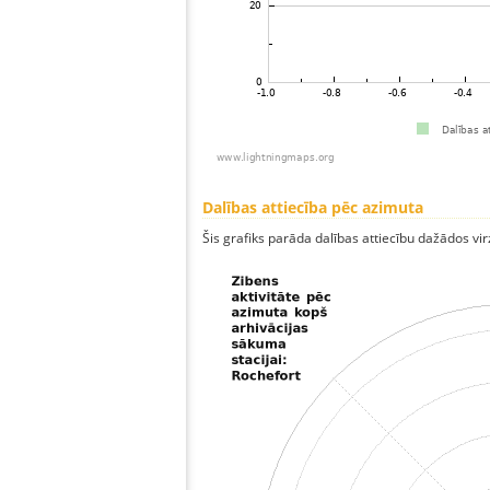
Dalības attiecība pēc azimuta
Šis grafiks parāda dalības attiecību dažādos vi