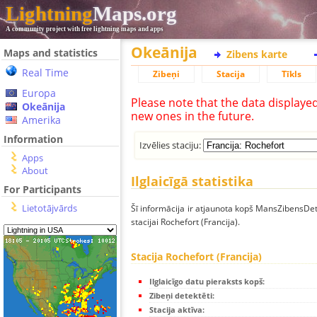
Lightning
Maps.org
A community project with free lightning maps and apps
Okeānija
Maps and statistics
Zibens karte
Real Time
Zibeņi
Stacija
Tīkls
Europa
Please note that the data displaye
Okeānija
new ones in the future.
Amerika
Information
Izvēlies staciju:
Apps
About
Ilglaicīgā statistika
For Participants
Lietotājvārds
Šī informācija ir atjaunota kopš MansZibensDet
stacijai Rochefort (Francija).
Stacija Rochefort (Francija)
Ilglaicīgo datu pieraksts kopš:
Zibeņi detektēti:
Stacija aktīva: