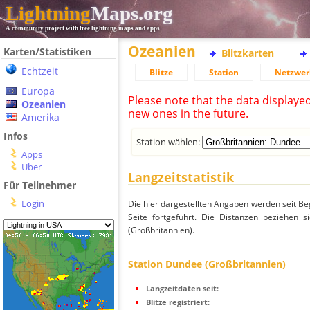
Lightning
Maps.org
A community project with free lightning maps and apps
Ozeanien
Karten/Statistiken
Blitzkarten
Echtzeit
Blitze
Station
Netzwer
Europa
Please note that the data displaye
Ozeanien
new ones in the future.
Amerika
Infos
Station wählen:
Apps
Über
Langzeitstatistik
Für Teilnehmer
Login
Die hier dargestellten Angaben werden seit Be
Seite fortgeführt. Die Distanzen beziehen 
(Großbritannien).
Station Dundee (Großbritannien)
Langzeitdaten seit:
Blitze registriert: