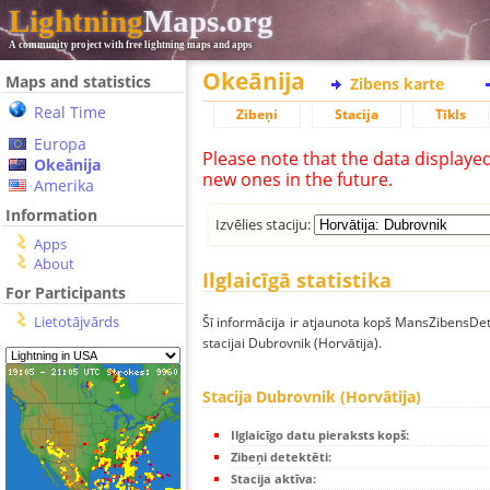
Lightning
Maps.org
A community project with free lightning maps and apps
Okeānija
Maps and statistics
Zibens karte
Real Time
Zibeņi
Stacija
Tīkls
Europa
Please note that the data displaye
Okeānija
new ones in the future.
Amerika
Information
Izvēlies staciju:
Apps
About
Ilglaicīgā statistika
For Participants
Lietotājvārds
Šī informācija ir atjaunota kopš MansZibensDet
stacijai Dubrovnik (Horvātija).
Stacija Dubrovnik (Horvātija)
Ilglaicīgo datu pieraksts kopš:
Zibeņi detektēti:
Stacija aktīva: