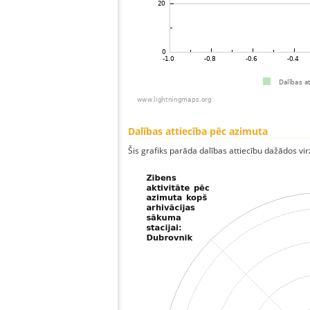
Dalības attiecība pēc azimuta
Šis grafiks parāda dalības attiecību dažādos vi