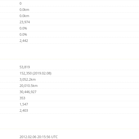
0
0.0km
0.0km
23,974
0.0%
0.0%
2,442
53,819
152,350 (2019.02.08)
3,052.2km
20,010.5km
30,446,927
353
1,547
2,403
2012.02.06 20:15:56 UTC