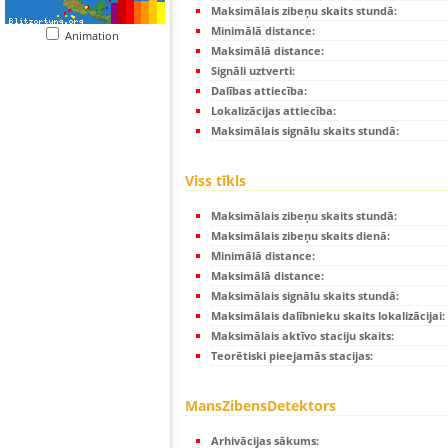
Maksimālais zibeņu skaits stundā:
Minimālā distance:
Animation
Maksimālā distance:
Signāli uztverti:
Dalības attiecība:
Lokalizācijas attiecība:
Maksimālais signālu skaits stundā:
Viss tīkls
Maksimālais zibeņu skaits stundā:
Maksimālais zibeņu skaits dienā:
Minimālā distance:
Maksimālā distance:
Maksimālais signālu skaits stundā:
Maksimālais dalībnieku skaits lokalizācijai:
Maksimālais aktīvo staciju skaits:
Teorētiski pieejamās stacijas:
MansZibensDetektors
Arhivācijas sākums: