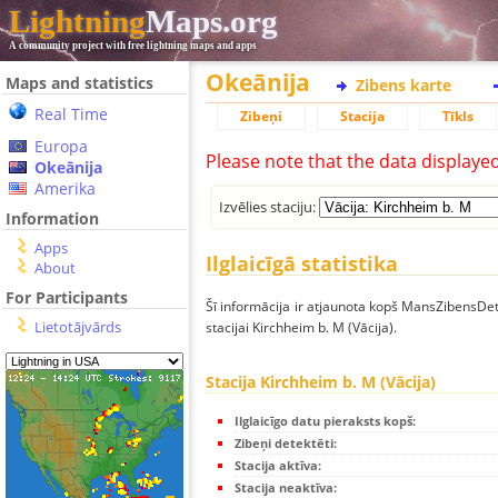
Lightning
Maps.org
A community project with free lightning maps and apps
Okeānija
Maps and statistics
Zibens karte
Real Time
Zibeņi
Stacija
Tīkls
Europa
Please note that the data displaye
Okeānija
Amerika
Izvēlies staciju:
Information
Apps
Ilglaicīgā statistika
About
For Participants
Šī informācija ir atjaunota kopš MansZibensDet
Lietotājvārds
stacijai Kirchheim b. M (Vācija).
Stacija Kirchheim b. M (Vācija)
Ilglaicīgo datu pieraksts kopš:
Zibeņi detektēti:
Stacija aktīva:
Stacija neaktīva: