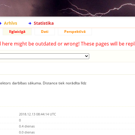
Arhīvs
Statistika
Ilglaicīgā
Dati
Perspektīvā
d here might be outdated or wrong! These pages will be repl
ektors darbības sākuma. Distance tiek norādīta līdz
2018.12.13 08:44:14 UTC
0
0.4 dienas
0.0 dienas