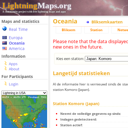
Lightning
Maps.org
A community project with free lightning maps and apps
Oceania
Maps and statistics
Bliksemkaarten
Real Time
Bliksem
Station
Netwe
Europa
Please note that the data displaye
Oceania
new ones in the future.
America
Information
Kies een station:
Apps
About
Langetijd statistieken
For Participants
Login
Al de informatie hier is vernieuwd sinds de sta
station Komoro (Japan).
Station Komoro (Japan)
Neemt de volledige gegevens op sinds:
Inslagen gedetecteerd:
Station actief: