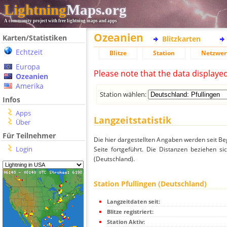
Lightning
Maps.org
A community project with free lightning maps and apps
Ozeanien
Karten/Statistiken
Blitzkarten
Echtzeit
Blitze
Station
Netzwer
Europa
Please note that the data displaye
Ozeanien
Amerika
Station wählen:
Infos
Apps
Langzeitstatistik
Über
Für Teilnehmer
Die hier dargestellten Angaben werden seit Be
Login
Seite fortgeführt. Die Distanzen beziehen s
(Deutschland).
Station Pfullingen (Deutschland)
Langzeitdaten seit:
Blitze registriert:
Station Aktiv: